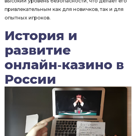
высокий уровень безопасности, что делает его
привлекательным
как для новичков, так и для
опытных игроков.
История и
развитие
онлайн‑казино в
России