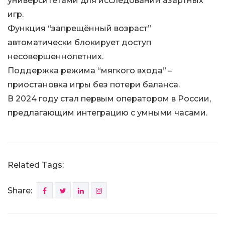
университетами для исследований азартных
игр.
Функция “запрещённый возраст”
автоматически блокирует доступ
несовершеннолетних.
Поддержка режима “мягкого входа” –
приостановка игры без потери баланса.
В 2024 году стал первым оператором в России,
предлагающим интеграцию с умными часами.
Related Tags:
Share: