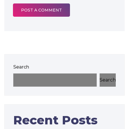
Search
Search
Recent Posts