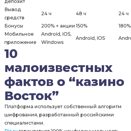
депозит
Вывод
24 ч
48 ч
24 ч
средств
Бонусы
200% + акции
150%
180%
Мобильное
Android, iOS,
Android, iOS
Andro
приложение
Windows
10
малоизвестных
фактов о “казино
Восток”
Платформа использует собственный алгоритм
шифрования, разработанный российскими
специалистами.