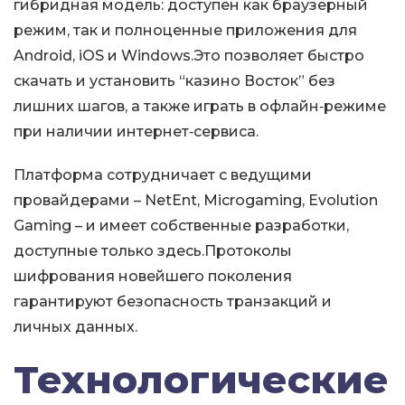
гибридная модель: доступен как браузерный
режим, так и полноценные приложения для
Android, iOS и Windows.Это позволяет быстро
скачать и установить “казино Восток” без
лишних шагов, а также играть в офлайн‑режиме
при наличии интернет‑сервиса.
Платформа сотрудничает с ведущими
провайдерами – NetEnt, Microgaming, Evolution
Gaming – и имеет собственные разработки,
доступные только здесь.Протоколы
шифрования новейшего поколения
гарантируют безопасность транзакций и
личных данных.
Технологические