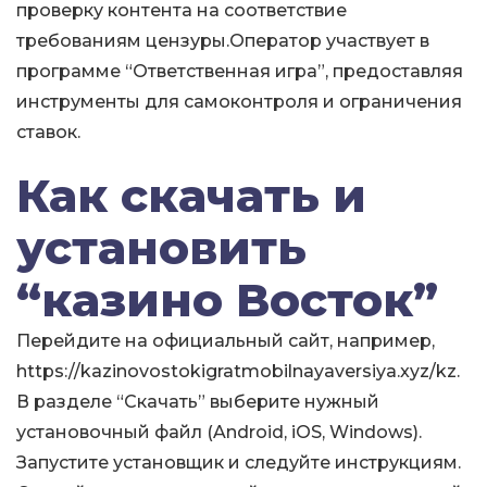
проверку контента на соответствие
требованиям цензуры.Оператор участвует в
программе “Ответственная игра”, предоставляя
инструменты для самоконтроля и ограничения
ставок.
Как скачать и
установить
“казино Восток”
Перейдите на официальный сайт, например,
https://kazinovostokigratmobilnayaversiya.xyz/kz.
В разделе “Скачать” выберите нужный
установочный файл (Android, iOS, Windows).
Запустите установщик и следуйте инструкциям.