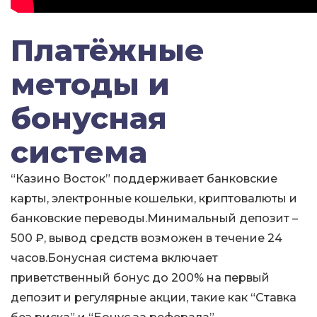
Платёжные
методы и
бонусная
система
“Казино Восток” поддерживает банковские
карты, электронные кошельки, криптовалюты и
банковские переводы.Минимальный депозит –
500 ₽, вывод средств возможен в течение 24
часов.Бонусная система включает
приветственный бонус до 200% на первый
депозит и регулярные акции, такие как “Ставка