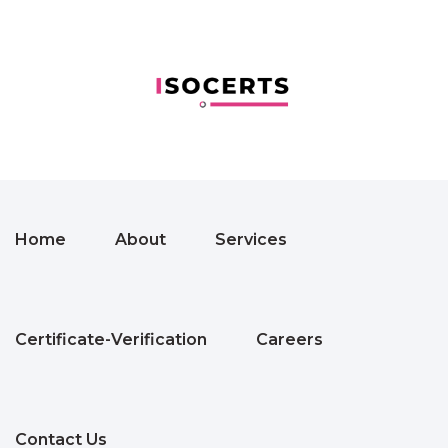
Home
About
Services
Certificate-Verification
Careers
Contact Us