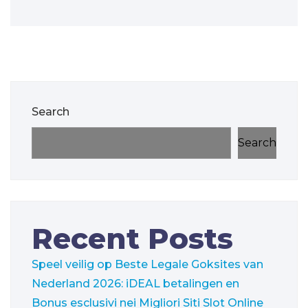
Search
Search
Recent Posts
Speel veilig op Beste Legale Goksites van
Nederland 2026: iDEAL betalingen en
Bonus esclusivi nei Migliori Siti Slot Online