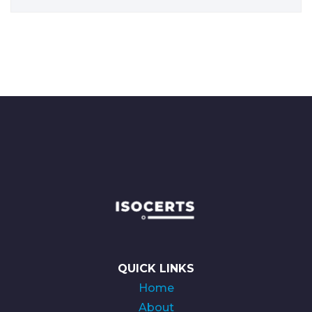
QUICK LINKS
Home
About