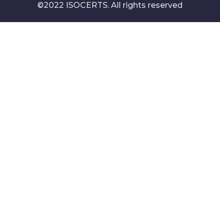
©2022 ISOCERTS. All rights reserved