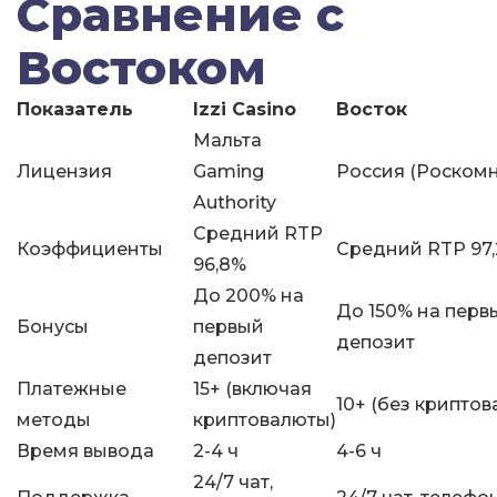
Сравнение с
Востоком
Показатель
Izzi Casino
Восток
Мальта
Лицензия
Gaming
Россия (Роском
Authority
Средний RTP
Коэффициенты
Средний RTP 97
96,8%
До 200% на
До 150% на перв
Бонусы
первый
депозит
депозит
Платежные
15+ (включая
10+ (без криптов
методы
криптовалюты)
Время вывода
2-4 ч
4-6 ч
24/7 чат,