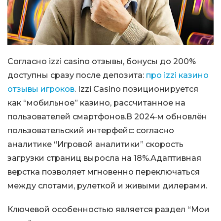
Согласно izzi casino отзывы, бонусы до 200%
доступны сразу после депозита:
про izzi казино
отзывы игроков
. Izzi Casino позиционируется
как “мобильное” казино, рассчитанное на
пользователей смартфонов.В 2024‑м обновлён
пользовательский интерфейс: согласно
аналитике “Игровой аналитики” скорость
загрузки страниц выросла на 18%.Адаптивная
верстка позволяет мгновенно переключаться
между слотами, рулеткой и живыми дилерами.
Ключевой особенностью является раздел “Мои