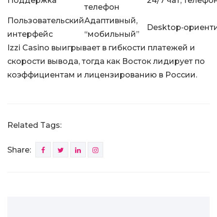
Поддержка
24/7 чат, телефо
телефон
Пользовательский
Адаптивный,
Desktop‑ориент
интерфейс
“мобильный”
Izzi Casino выигрывает в гибкости платежей и
скорости вывода, тогда как Восток лидирует по
коэффициентам и лицензированию в России.
Related Tags:
Share: