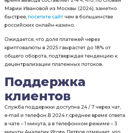
время вывода составляет 2-4 ч, что, по словам
Марии Ивановой из Москвы (2024), заметно
быстрее,
посетите сайт
чем в большинстве
российских онлайн‑казино.
Ожидается, что доля платежей через
криптовалюты в 2025 г.вырастет до 18% от
общего оборота, подтверждая тенденцию к
децентрализации платежных потоков.
Поддержка
клиентов
Служба поддержки доступна 24 / 7 через чат,
e‑mail и телефон.В 2024 г.среднее время ответа
в чате – 1 минута, а в телефонном режиме – 3
минуты.Аналитик Игорь Петров отмечает, что