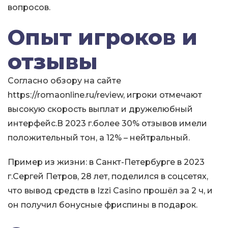
вопросов.
Опыт игроков и
отзывы
Согласно обзору на сайте
https://romaonline.ru/review, игроки отмечают
высокую скорость выплат и дружелюбный
интерфейс.В 2023 г.более 30% отзывов имели
положительный тон, а 12% – нейтральный.
Пример из жизни: в Санкт-Петербурге в 2023
г.Сергей Петров, 28 лет, поделился в соцсетях,
что вывод средств в Izzi Casino прошёл за 2 ч, и
он получил бонусные фриспины в подарок.