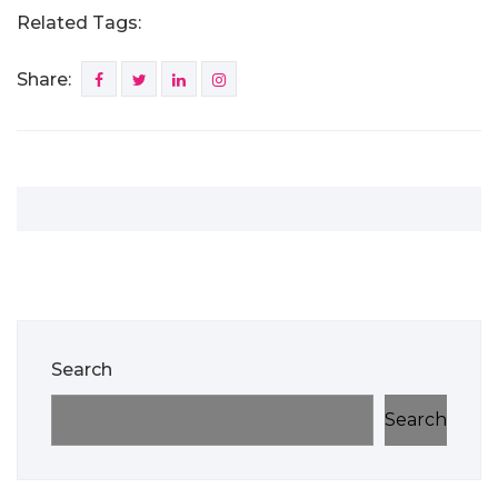
Related Tags:
Share:
Search
Search