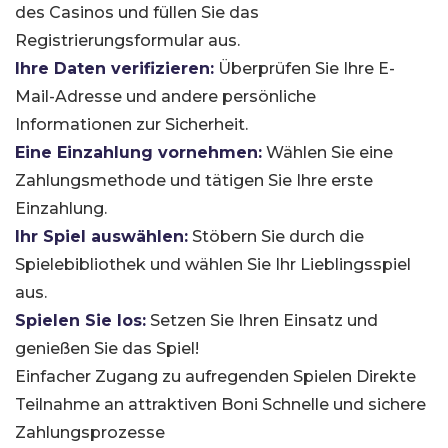
des Casinos und füllen Sie das
Registrierungsformular aus.
Ihre Daten verifizieren:
Überprüfen Sie Ihre E-
Mail-Adresse und andere persönliche
Informationen zur Sicherheit.
Eine Einzahlung vornehmen:
Wählen Sie eine
Zahlungsmethode und tätigen Sie Ihre erste
Einzahlung.
Ihr Spiel auswählen:
Stöbern Sie durch die
Spielebibliothek und wählen Sie Ihr Lieblingsspiel
aus.
Spielen Sie los:
Setzen Sie Ihren Einsatz und
genießen Sie das Spiel!
Einfacher Zugang zu aufregenden Spielen
Direkte
Teilnahme an attraktiven Boni
Schnelle und sichere
Zahlungsprozesse