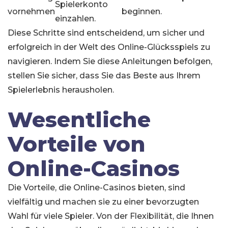
Spielerkonto
vornehmen
beginnen.
einzahlen.
Diese Schritte sind entscheidend, um sicher und
erfolgreich in der Welt des Online-Glücksspiels zu
navigieren. Indem Sie diese Anleitungen befolgen,
stellen Sie sicher, dass Sie das Beste aus Ihrem
Spielerlebnis herausholen.
Wesentliche
Vorteile von
Online-Casinos
Die Vorteile, die Online-Casinos bieten, sind
vielfältig und machen sie zu einer bevorzugten
Wahl für viele Spieler. Von der Flexibilität, die Ihnen