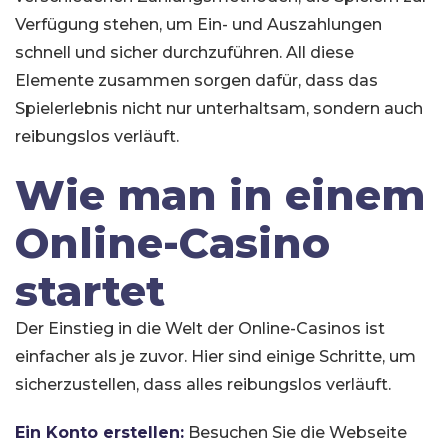
Verfügung stehen, um Ein- und Auszahlungen
schnell und sicher durchzuführen. All diese
Elemente zusammen sorgen dafür, dass das
Spielerlebnis nicht nur unterhaltsam, sondern auch
reibungslos verläuft.
Wie man in einem
Online-Casino
startet
Der Einstieg in die Welt der Online-Casinos ist
einfacher als je zuvor. Hier sind einige Schritte, um
sicherzustellen, dass alles reibungslos verläuft.
Ein Konto erstellen:
Besuchen Sie die Webseite