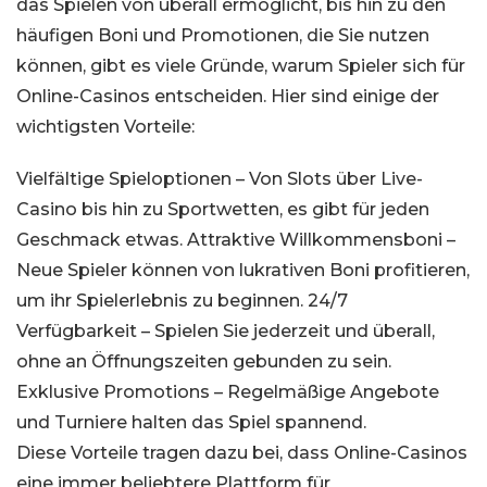
das Spielen von überall ermöglicht, bis hin zu den
häufigen Boni und Promotionen, die Sie nutzen
können, gibt es viele Gründe, warum Spieler sich für
Online-Casinos entscheiden. Hier sind einige der
wichtigsten Vorteile:
Vielfältige Spieloptionen – Von Slots über Live-
Casino bis hin zu Sportwetten, es gibt für jeden
Geschmack etwas.
Attraktive Willkommensboni –
Neue Spieler können von lukrativen Boni profitieren,
um ihr Spielerlebnis zu beginnen.
24/7
Verfügbarkeit – Spielen Sie jederzeit und überall,
ohne an Öffnungszeiten gebunden zu sein.
Exklusive Promotions – Regelmäßige Angebote
und Turniere halten das Spiel spannend.
Diese Vorteile tragen dazu bei, dass Online-Casinos
eine immer beliebtere Plattform für