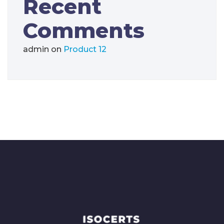
Recent
Comments
admin
on
Product 12