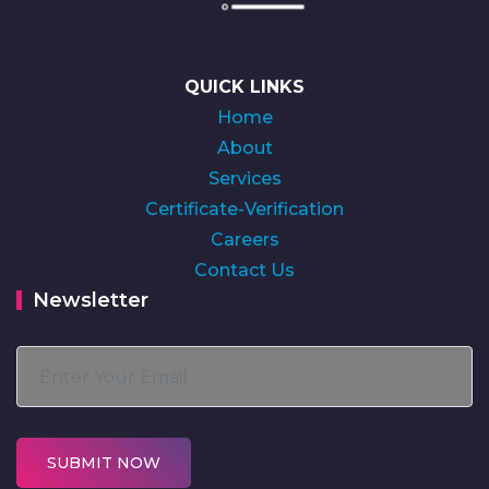
QUICK LINKS
Home
About
Services
Certificate-Verification
Careers
Contact Us
Newsletter