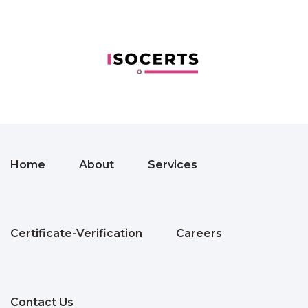
Home
About
Services
Certificate-Verification
Careers
Contact Us