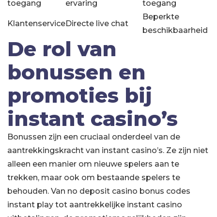
toegang
ervaring
toegang
Beperkte
Klantenservice
Directe live chat
beschikbaarheid
De rol van
bonussen en
promoties bij
instant casino’s
Bonussen zijn een cruciaal onderdeel van de
aantrekkingskracht van instant casino’s. Ze zijn niet
alleen een manier om nieuwe spelers aan te
trekken, maar ook om bestaande spelers te
behouden. Van no deposit casino bonus codes
instant play tot aantrekkelijke instant casino