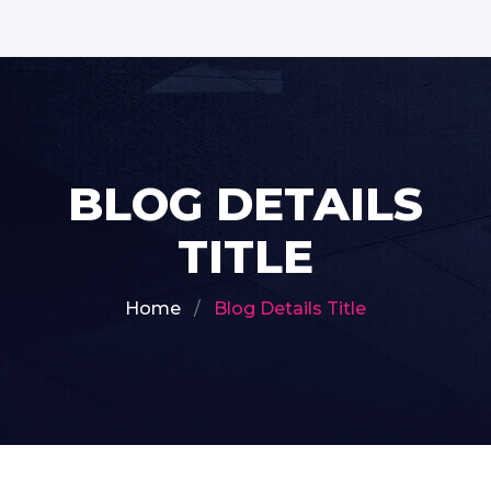
BLOG DETAILS
TITLE
Home
Blog Details Title