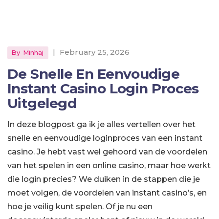
|
February 25, 2026
By
Minhaj
De Snelle En Eenvoudige
Instant Casino Login Proces
Uitgelegd
In deze blogpost ga ik je alles vertellen over het
snelle en eenvoudige loginproces van een instant
casino. Je hebt vast wel gehoord van de voordelen
van het spelen in een online casino, maar hoe werkt
die login precies? We duiken in de stappen die je
moet volgen, de voordelen van instant casino’s, en
hoe je veilig kunt spelen. Of je nu een