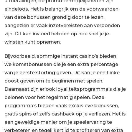
uitbetalingen, de promotiemogelijkheden zijn
eindeloos. Het is belangrijk om de voorwaarden
van deze bonussen grondig door te lezen,
aangezien er vaak inzetvereisten aan verbonden
zijn. Dit kan invloed hebben op hoe snel je je
winsten kunt opnemen.
Bijvoorbeeld, sommige instant casino’s bieden
welkomstbonussen die je een extra percentage
van je eerste storting geven. Dit kan je een flinke
boost geven om te beginnen met spelen.
Daarnaast zijn er ook loyaliteitsprogramma’s die je
belonen voor het regelmatig spelen. Deze
programma’s bieden vaak exclusieve bonussen,
gratis spins of zelfs cashback op je verliezen. Het is
een geweldige manier om je speelervaring te
verbeteren en tegelijkertijd te profiteren van extra