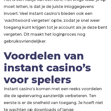
moet letten, is dat je de juiste inloggegevens
invoert. Veel instant casino’s bieden ook een
‘wachtwoord vergeten’ optie, zodat je snel weer
toegang kunt krijgen tot je account als je deze bent
vergeten. Dit maakt het loginproces nog
gebruiksvriendelijker.
Voordelen van
instant casino’s
voor spelers
Instant casino’s komen met een reeks voordelen
die de spelervaring aanzienlijk verbeteren. Ten
eerste is er de snelheid van toegang. Je hoeft niet
te wachten op downloads of lange