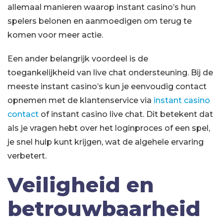
allemaal manieren waarop instant casino’s hun
spelers belonen en aanmoedigen om terug te
komen voor meer actie.
Een ander belangrijk voordeel is de
toegankelijkheid van live chat ondersteuning. Bij de
meeste instant casino’s kun je eenvoudig contact
opnemen met de klantenservice via
instant casino
contact
of instant casino live chat. Dit betekent dat
als je vragen hebt over het loginproces of een spel,
je snel hulp kunt krijgen, wat de algehele ervaring
verbetert.
Veiligheid en
betrouwbaarheid