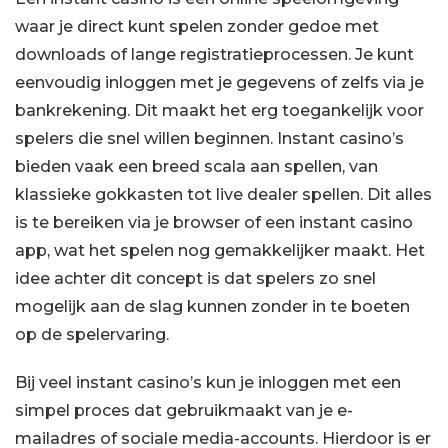
waar je direct kunt spelen zonder gedoe met
downloads of lange registratieprocessen. Je kunt
eenvoudig inloggen met je gegevens of zelfs via je
bankrekening. Dit maakt het erg toegankelijk voor
spelers die snel willen beginnen. Instant casino’s
bieden vaak een breed scala aan spellen, van
klassieke gokkasten tot live dealer spellen. Dit alles
is te bereiken via je browser of een instant casino
app, wat het spelen nog gemakkelijker maakt. Het
idee achter dit concept is dat spelers zo snel
mogelijk aan de slag kunnen zonder in te boeten
op de spelervaring.
Bij veel instant casino’s kun je inloggen met een
simpel proces dat gebruikmaakt van je e-
mailadres of sociale media-accounts. Hierdoor is er