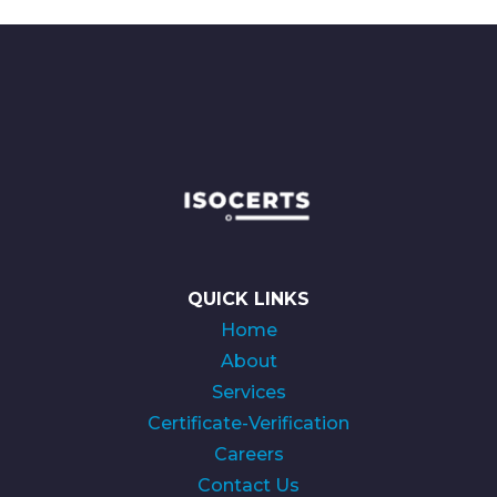
QUICK LINKS
Home
About
Services
Certificate-Verification
Careers
Contact Us