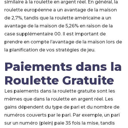
similaire à la roulette en argent réel. En général, la
roulette européenne a un avantage de la maison
de 2,7%, tandis que la roulette américaine a un
avantage de la maison de 5,26% en raison de la
case supplémentaire 00. Il est important de
prendre en compte l’avantage de la maison lors de
la planification de vos stratégies de jeu.
Paiements dans la
Roulette Gratuite
Les paiements dans la roulette gratuite sont les
mêmes que dans la roulette en argent réel. Les
gains dépendent du type de pari et du nombre de
numéros couverts par le pari. Par exemple, un pari
sur un numéro (plein) paie 35 fois la mise, tandis