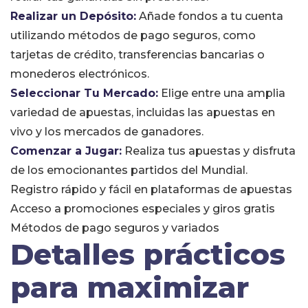
Realizar un Depósito:
Añade fondos a tu cuenta
utilizando métodos de pago seguros, como
tarjetas de crédito, transferencias bancarias o
monederos electrónicos.
Seleccionar Tu Mercado:
Elige entre una amplia
variedad de apuestas, incluidas las apuestas en
vivo y los mercados de ganadores.
Comenzar a Jugar:
Realiza tus apuestas y disfruta
de los emocionantes partidos del Mundial.
Registro rápido y fácil en plataformas de apuestas
Acceso a promociones especiales y giros gratis
Métodos de pago seguros y variados
Detalles prácticos
para maximizar