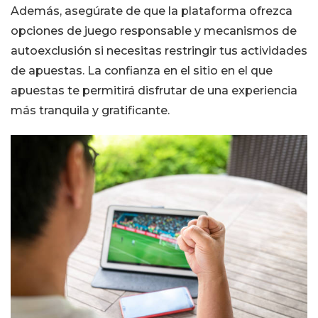
Además, asegúrate de que la plataforma ofrezca
opciones de juego responsable y mecanismos de
autoexclusión si necesitas restringir tus actividades
de apuestas. La confianza en el sitio en el que
apuestas te permitirá disfrutar de una experiencia
más tranquila y gratificante.