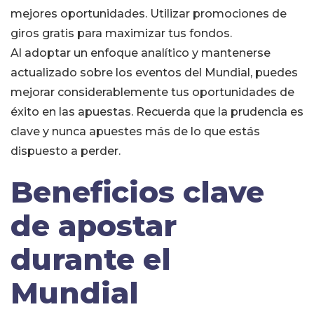
mejores oportunidades.
Utilizar promociones de
giros gratis para maximizar tus fondos.
Al adoptar un enfoque analítico y mantenerse
actualizado sobre los eventos del Mundial, puedes
mejorar considerablemente tus oportunidades de
éxito en las apuestas. Recuerda que la prudencia es
clave y nunca apuestes más de lo que estás
dispuesto a perder.
Beneficios clave
de apostar
durante el
Mundial