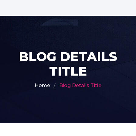
BLOG DETAILS
TITLE
Home
Blog Details Title