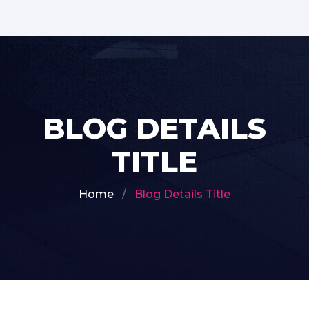
BLOG DETAILS
TITLE
Home
Blog Details Title