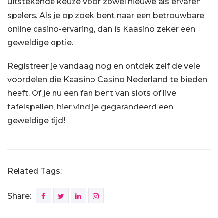
uitstekende keuze voor zowel nieuwe als ervaren
spelers. Als je op zoek bent naar een betrouwbare
online casino-ervaring, dan is Kaasino zeker een
geweldige optie.
Registreer je vandaag nog en ontdek zelf de vele
voordelen die Kaasino Casino Nederland te bieden
heeft. Of je nu een fan bent van slots of live
tafelspellen, hier vind je gegarandeerd een
geweldige tijd!
Related Tags:
Share: