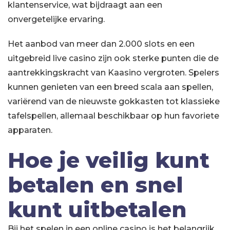
klantenservice, wat bijdraagt aan een
onvergetelijke ervaring.
Het aanbod van meer dan 2.000 slots en een
uitgebreid live casino zijn ook sterke punten die de
aantrekkingskracht van Kaasino vergroten. Spelers
kunnen genieten van een breed scala aan spellen,
variërend van de nieuwste gokkasten tot klassieke
tafelspellen, allemaal beschikbaar op hun favoriete
apparaten.
Hoe je veilig kunt
betalen en snel
kunt uitbetalen
Bij het spelen in een online casino is het belangrijk