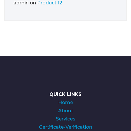
admin
on
Product 12
QUICK LINKS
Home
About
Services
Certificate-Verification