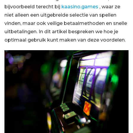
bijvoorbeeld terecht bij
kaasino.games
, waar ze
niet alleen een uitgebreide selectie van spellen
vinden, maar ook veilige betaalmethoden en snelle
uitbetalingen. In dit artikel bespreken we hoe je
optimaal gebruik kunt maken van deze voordelen.