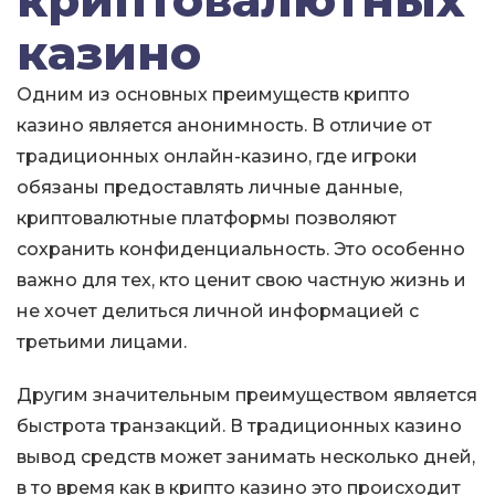
криптовалютных
казино
Одним из основных преимуществ крипто
казино является анонимность. В отличие от
традиционных онлайн-казино, где игроки
обязаны предоставлять личные данные,
криптовалютные платформы позволяют
сохранить конфиденциальность. Это особенно
важно для тех, кто ценит свою частную жизнь и
не хочет делиться личной информацией с
третьими лицами.
Другим значительным преимуществом является
быстрота транзакций. В традиционных казино
вывод средств может занимать несколько дней,
в то время как в крипто казино это происходит