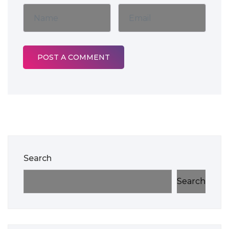
Search
Search