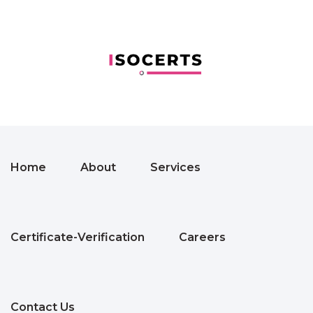
Home
About
Services
Certificate-Verification
Careers
Contact Us