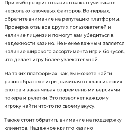
При выборе крипто казино важно учитывать
несколько ключевых факторов. Во-первых,
обратите внимание на репутацию платформы.
Проверка отзывов других пользователей и
наличие лицензии помогут вам убедиться в
надежности казино. Не менее важным является
наличие широкого ассортимента игр и бонусов,
что делает игру более увлекательной.
На таких платформах, как, вы можете найти
разнообразные игры, начиная от классических
слотов и заканчивая современными версиями
покера и рулетки. Это позволяет каждому
игроку найти что-то по своему вкусу.
Также стоит обратить внимание на поддержку
клиентов. Надежное крипто казино