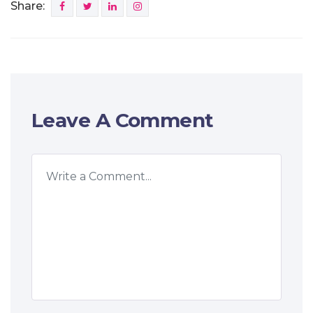
Share:
Leave A Comment