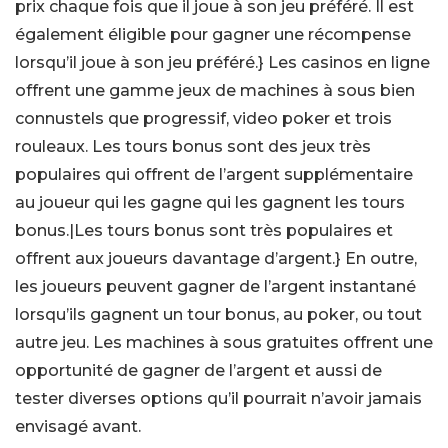
prix chaque fois que il joue à son jeu préféré. Il est
également éligible pour gagner une récompense
lorsqu’il joue à son jeu préféré.} Les casinos en ligne
offrent une gamme jeux de machines à sous bien
connustels que progressif, video poker et trois
rouleaux. Les tours bonus sont des jeux très
populaires qui offrent de l’argent supplémentaire
au joueur qui les gagne qui les gagnent les tours
bonus.|Les tours bonus sont très populaires et
offrent aux joueurs davantage d’argent.} En outre,
les joueurs peuvent gagner de l’argent instantané
lorsqu’ils gagnent un tour bonus, au poker, ou tout
autre jeu. Les machines à sous gratuites offrent une
opportunité de gagner de l’argent et aussi de
tester diverses options qu’il pourrait n’avoir jamais
envisagé avant.