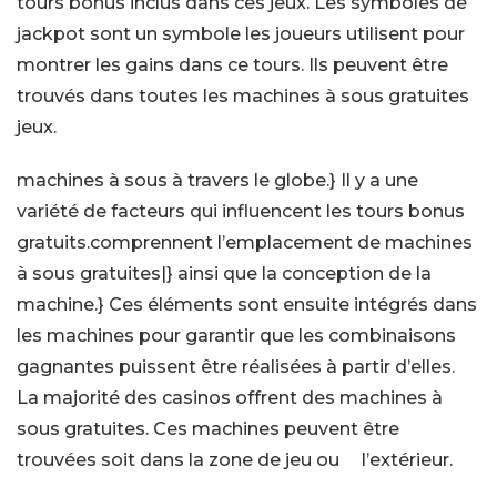
tours bonus inclus dans ces jeux. Les symboles de
jackpot sont un symbole les joueurs utilisent pour
montrer les gains dans ce tours. Ils peuvent être
trouvés dans toutes les machines à sous gratuites
jeux.
machines à sous à travers le globe.} Il y a une
variété de facteurs qui influencent les tours bonus
gratuits.comprennent l’emplacement de machines
à sous gratuites|} ainsi que la conception de la
machine.} Ces éléments sont ensuite intégrés dans
les machines pour garantir que les combinaisons
gagnantes puissent être réalisées à partir d’elles.
La majorité des casinos offrent des machines à
sous gratuites. Ces machines peuvent être
trouvées soit dans la zone de jeu ou l’extérieur.