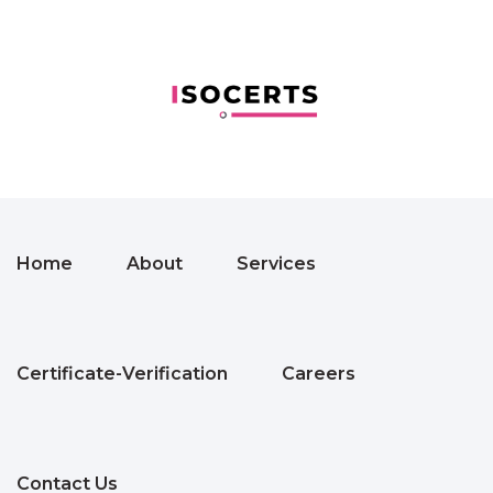
Home
About
Services
Certificate-Verification
Careers
Contact Us