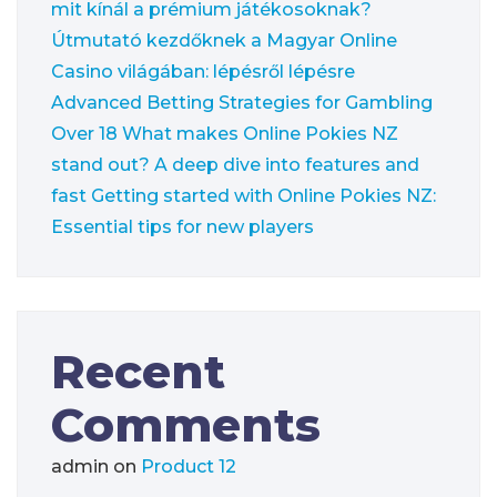
mit kínál a prémium játékosoknak?
Útmutató kezdőknek a Magyar Online
Casino világában: lépésről lépésre
Advanced Betting Strategies for Gambling
Over 18
What makes Online Pokies NZ
stand out? A deep dive into features and
fast
Getting started with Online Pokies NZ:
Essential tips for new players
Recent
Comments
admin
on
Product 12