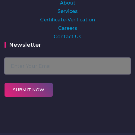
About
Services
Certificate-Verification
Careers
Contact Us
Newsletter