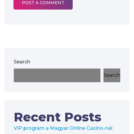
Search
Search
Recent Posts
VIP program a Magyar Online Casino-nál: