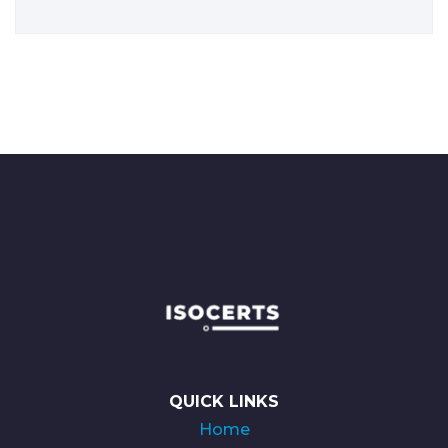
QUICK LINKS
Home