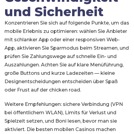
und Sicherheit
Konzentrieren Sie sich auf folgende Punkte, um das
mobile Erlebnis zu optimieren: wählen Sie Anbieter
mit schlanker App oder einer responsiven Web-
App, aktivieren Sie Sparmodus beim Streamen, und
prüfen Sie Zahlungswege auf schnelle Ein- und
Auszahlungen. Achten Sie auf klare Menüführung,
große Buttons und kurze Ladezeiten — kleine
Designentscheidungen entscheiden über Spaß
oder Frust auf der chicken road.
Weitere Empfehlungen: sichere Verbindung (VPN
bei öffentlichem WLAN), Limits für Verlust und
Spielzeit setzen, und Boni lesen, bevor man sie
aktiviert. Die besten mobilen Casinos machen