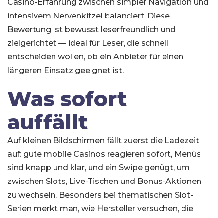
Casino-Erfahrung zwischen simpler Navigation und
intensivem Nervenkitzel balanciert. Diese
Bewertung ist bewusst leserfreundlich und
zielgerichtet — ideal für Leser, die schnell
entscheiden wollen, ob ein Anbieter für einen
längeren Einsatz geeignet ist.
Was sofort
auffällt
Auf kleinen Bildschirmen fällt zuerst die Ladezeit
auf: gute mobile Casinos reagieren sofort, Menüs
sind knapp und klar, und ein Swipe genügt, um
zwischen Slots, Live-Tischen und Bonus-Aktionen
zu wechseln. Besonders bei thematischen Slot-
Serien merkt man, wie Hersteller versuchen, die