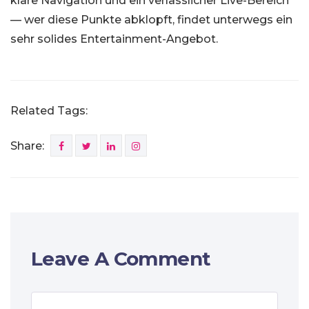
klare Navigation und ein verlässlicher Live-Bereich
— wer diese Punkte abklopft, findet unterwegs ein
sehr solides Entertainment-Angebot.
Related Tags:
Share:
Leave A Comment