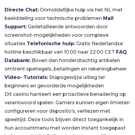
Directe Chat:
Onmiddellijke hulp via het NL met
beelddeling voor technische problemen
Mail
Support:
Gedetailleerde antwoorden door
screenshot-mogelijkheden voor complexe
situaties
Telefonische hulp:
Gratis Nederlandse
hotline beschikbaar van 10:00 naar 22:00 CET
FAQ
Databank:
Boven dan honderdtachtig artikelen
omtrent spelregels, betalingen en rekeningbeheer
Video- Tutorials:
Stapsgewijze uitleg ter
beginners en gevorderde mogelijkheden
Dit casino hanteert een proactieve benadering op
verantwoord spelen. Gamers kunnen eigen limieten
configureren voor deposito’s, verliezen met
speeltijd. Deze tools blijven direct toegankelijk in
hun accountmenu met worden instant toegepast