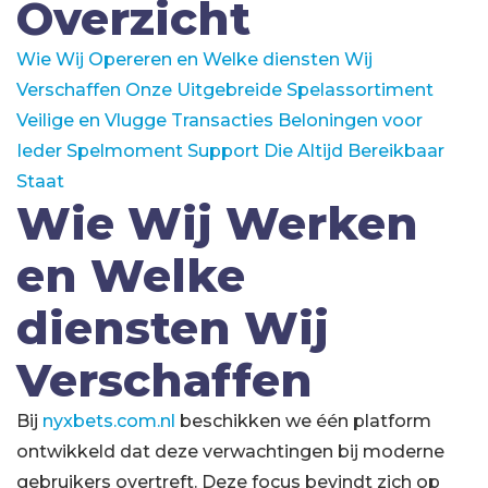
Overzicht
Wie Wij Opereren en Welke diensten Wij
Verschaffen
Onze Uitgebreide Spelassortiment
Veilige en Vlugge Transacties
Beloningen voor
Ieder Spelmoment
Support Die Altijd Bereikbaar
Staat
Wie Wij Werken
en Welke
diensten Wij
Verschaffen
Bij
nyxbets.com.nl
beschikken we één platform
ontwikkeld dat deze verwachtingen bij moderne
gebruikers overtreft. Deze focus bevindt zich op