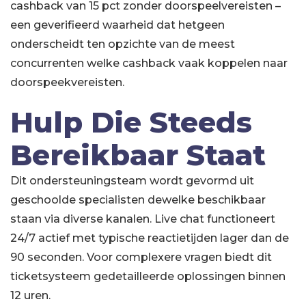
cashback van 15 pct zonder doorspeelvereisten –
een geverifieerd waarheid dat hetgeen
onderscheidt ten opzichte van de meest
concurrenten welke cashback vaak koppelen naar
doorspeekvereisten.
Hulp Die Steeds
Bereikbaar Staat
Dit ondersteuningsteam wordt gevormd uit
geschoolde specialisten dewelke beschikbaar
staan via diverse kanalen. Live chat functioneert
24/7 actief met typische reactietijden lager dan de
90 seconden. Voor complexere vragen biedt dit
ticketsysteem gedetailleerde oplossingen binnen
12 uren.