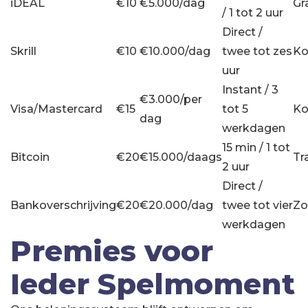
iDEAL
€10
€5.000/dag
Gr
/ 1 tot 2 uur
Direct /
Skrill
€10
€10.000/dag
twee tot zes
Ko
uur
Instant / 3
€3.000/per
Visa/Mastercard
€15
tot 5
Ko
dag
werkdagen
15 min / 1 tot
Bitcoin
€20
€15.000/daags
Tr
2 uur
Direct /
Bankoverschrijving
€20
€20.000/dag
twee tot vier
Zo
werkdagen
Premies voor
Ieder Spelmoment