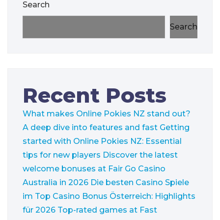
Search
Search
Recent Posts
What makes Online Pokies NZ stand out?
A deep dive into features and fast
Getting
started with Online Pokies NZ: Essential
tips for new players
Discover the latest
welcome bonuses at Fair Go Casino
Australia in 2026
Die besten Casino Spiele
im Top Casino Bonus Österreich: Highlights
für 2026
Top-rated games at Fast