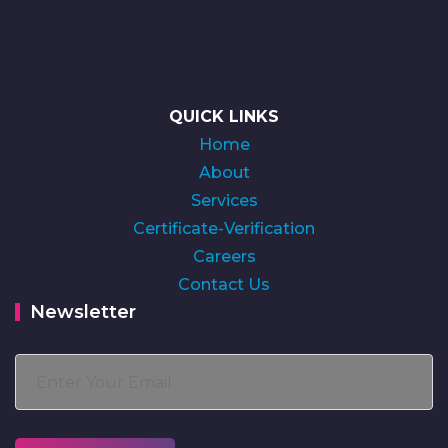
QUICK LINKS
Home
About
Services
Certificate-Verification
Careers
Contact Us
Newsletter