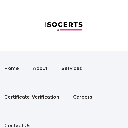
Home
About
Services
Certificate-Verification
Careers
Contact Us