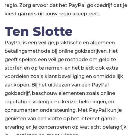
regio. Zorg ervoor dat het PayPal gokbedrijf dat je
kiest gamers uit jouw regio accepteert.
Ten Slotte
PayPal is een veilige, praktische en algemeen
betalingsmethode bij online gokbedrijven. Het
geeft spelers een veilige methode om geld te
storten en op te nemen, en het biedt ook extra
voordelen zoals klant beveiliging en onmiddellijk
aankopen. Bij het uitkiezen van een PayPal
gokbedrijf, beschouw elementen zoals online
reputation, videogame keuze, beloningen, en
consumenten ondersteuning. Met PayPal kun je
genieten van een vlotte op het internet game-
ervaring en je concentreren op wat echt belangrijk