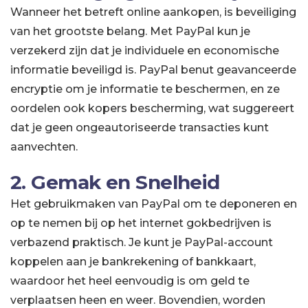
Wanneer het betreft online aankopen, is beveiliging
van het grootste belang. Met PayPal kun je
verzekerd zijn dat je individuele en economische
informatie beveiligd is. PayPal benut geavanceerde
encryptie om je informatie te beschermen, en ze
oordelen ook kopers bescherming, wat suggereert
dat je geen ongeautoriseerde transacties kunt
aanvechten.
2. Gemak en Snelheid
Het gebruikmaken van PayPal om te deponeren en
op te nemen bij op het internet gokbedrijven is
verbazend praktisch. Je kunt je PayPal-account
koppelen aan je bankrekening of bankkaart,
waardoor het heel eenvoudig is om geld te
verplaatsen heen en weer. Bovendien, worden