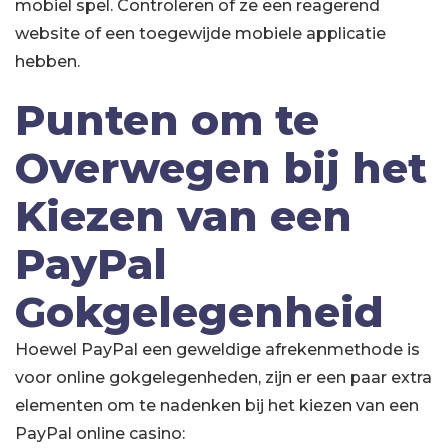
mobiel spel. Controleren of ze een reagerend
website of een toegewijde mobiele applicatie
hebben.
Punten om te
Overwegen bij het
Kiezen van een
PayPal
Gokgelegenheid
Hoewel PayPal een geweldige afrekenmethode is
voor online gokgelegenheden, zijn er een paar extra
elementen om te nadenken bij het kiezen van een
PayPal online casino: