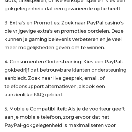
slots, tafelspellen, of live verkoper spellen, kies een
gokgelegenheid dat een gevarieerde optie heeft.
3. Extra’s en Promoties: Zoek naar PayPal casino’s
die vrijgevige extra’s en promoties oordelen. Deze
kunnen je gaming belevenis verbeteren en je veel
meer mogelijkheden geven om te winnen.
4. Consumenten Ondersteuning: Kies een PayPal-
gokbedrijf dat betrouwbare klanten ondersteuning
aanbiedt. Zoek naar live gesprek, email, of
telefoonsupport alternatieven, alsook een
aanzienlijke FAQ gebied.
5. Mobiele Compatibiliteit: Als je de voorkeur geeft
aan je mobiele telefoon, zorg ervoor dat het
PayPal-gokgelegenheid is maximaliseren voor