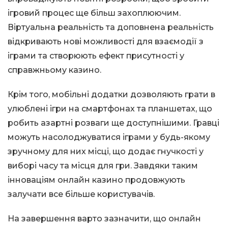
ігровий процес ще більш захоплюючим.
Віртуальна реальність та доповнена реальність
відкривають нові можливості для взаємодії з
іграми та створюють ефект присутності у
справжньому казино.
Крім того, мобільні додатки дозволяють грати в
улюблені ігри на смартфонах та планшетах, що
робить азартні розваги ще доступнішими. Гравці
можуть насолоджуватися іграми у будь-якому
зручному для них місці, що додає гнучкості у
виборі часу та місця для гри. Завдяки таким
інноваціям онлайн казино продовжують
залучати все більше користувачів.
На завершення варто зазначити, що онлайн