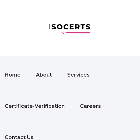
Home
About
Services
Certificate-Verification
Careers
Contact Us