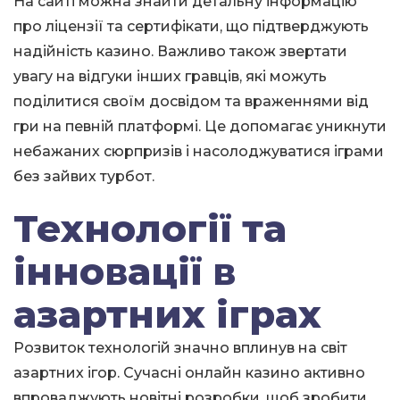
На сайті можна знайти детальну інформацію
про ліцензії та сертифікати, що підтверджують
надійність казино. Важливо також звертати
увагу на відгуки інших гравців, які можуть
поділитися своїм досвідом та враженнями від
гри на певній платформі. Це допомагає уникнути
небажаних сюрпризів і насолоджуватися іграми
без зайвих турбот.
Технології та
інновації в
азартних іграх
Розвиток технологій значно вплинув на світ
азартних ігор. Сучасні онлайн казино активно
впроваджують новітні розробки, щоб зробити