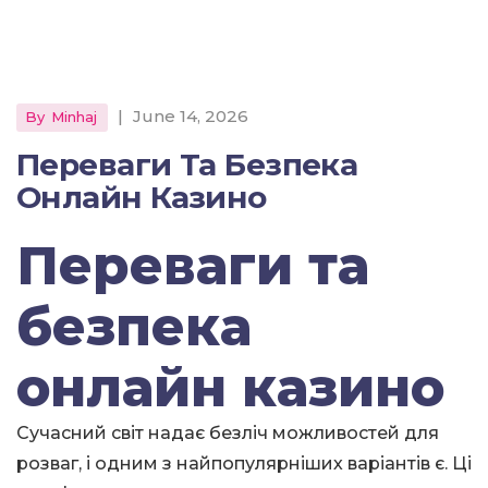
|
June 14, 2026
By
Minhaj
Переваги Та Безпека
Онлайн Казино
Переваги та
безпека
онлайн казино
Сучасний світ надає безліч можливостей для
розваг, і одним з найпопулярніших варіантів є. Ці