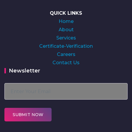
QUICK LINKS
Home
About
Services
Certificate-Verification
Careers
Contact Us
Newsletter