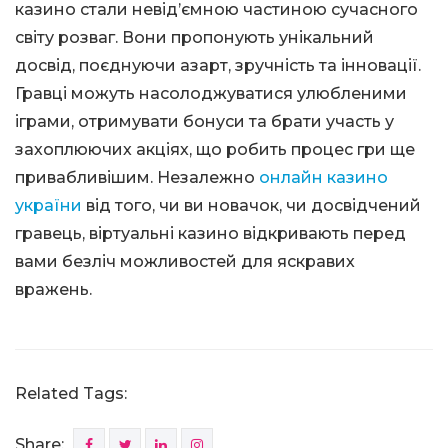
казино стали невід’ємною частиною сучасного
світу розваг. Вони пропонують унікальний
досвід, поєднуючи азарт, зручність та інновації.
Гравці можуть насолоджуватися улюбленими
іграми, отримувати бонуси та брати участь у
захоплюючих акціях, що робить процес гри ще
привабливішим. Незалежно
онлайн казино
україни
від того, чи ви новачок, чи досвідчений
гравець, віртуальні казино відкривають перед
вами безліч можливостей для яскравих
вражень.
Related Tags:
Share: