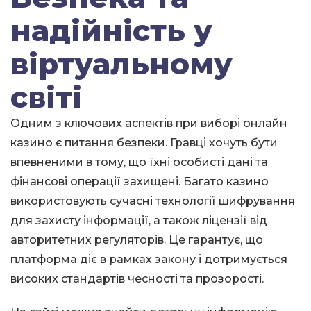
надійність у
віртуальному
світі
Одним з ключових аспектів при виборі онлайн
казино є питання безпеки. Гравці хочуть бути
впевненими в тому, що їхні особисті дані та
фінансові операції захищені. Багато казино
використовують сучасні технології шифрування
для захисту інформації, а також ліцензії від
авторитетних регуляторів. Це гарантує, що
платформа діє в рамках закону і дотримується
високих стандартів чесності та прозорості.