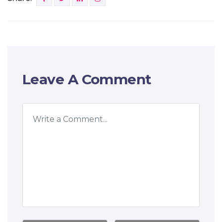
Leave A Comment