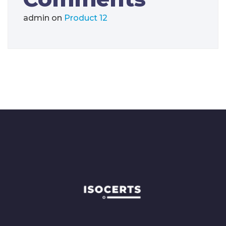
admin
on
Product 12