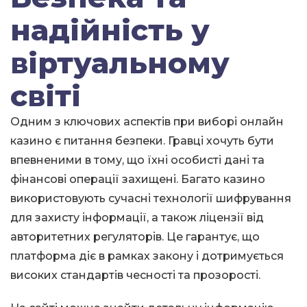
надійність у
віртуальному
світі
Одним з ключових аспектів при виборі онлайн
казино є питання безпеки. Гравці хочуть бути
впевненими в тому, що їхні особисті дані та
фінансові операції захищені. Багато казино
використовують сучасні технології шифрування
для захисту інформації, а також ліцензії від
авторитетних регуляторів. Це гарантує, що
платформа діє в рамках закону і дотримується
високих стандартів чесності та прозорості.