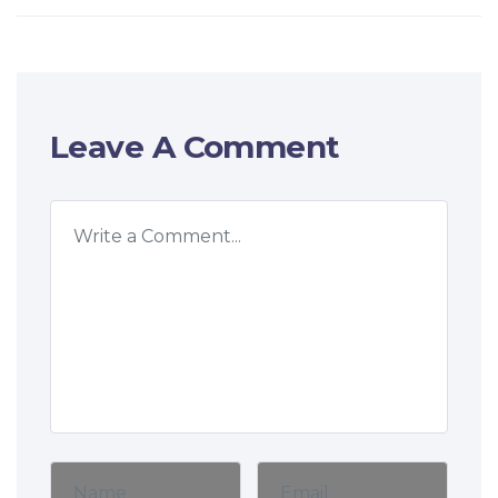
Leave A Comment