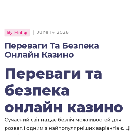
|
June 14, 2026
By
Minhaj
Переваги Та Безпека
Онлайн Казино
Переваги та
безпека
онлайн казино
Сучасний світ надає безліч можливостей для
розваг, і одним з найпопулярніших варіантів є. Ці