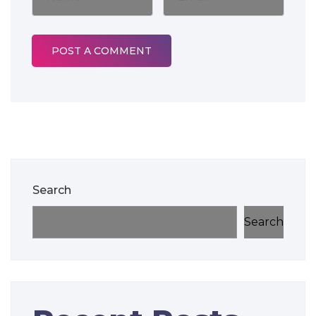
Search
Search