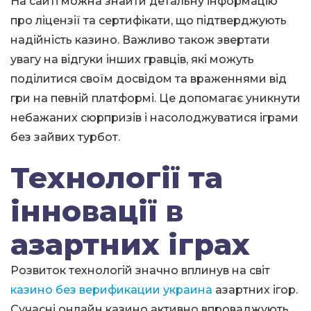
На сайті можна знайти детальну інформацію
про ліцензії та сертифікати, що підтверджують
надійність казино. Важливо також звертати
увагу на відгуки інших гравців, які можуть
поділитися своїм досвідом та враженнями від
гри на певній платформі. Це допомагає уникнути
небажаних сюрпризів і насолоджуватися іграми
без зайвих турбот.
Технології та
інновації в
азартних іграх
Розвиток технологій значно вплинув на світ
казино без верификации украина
азартних ігор.
Сучасні онлайн казино активно впроваджують