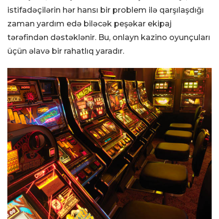
istifadəçilərin hər hansı bir problem ilə qarşılaşdığı
zaman yardım edə biləcək peşəkar ekipaj
tərəfindən dəstəklənir. Bu, onlayn kazino oyunçuları
üçün əlavə bir rahatlıq yaradır.