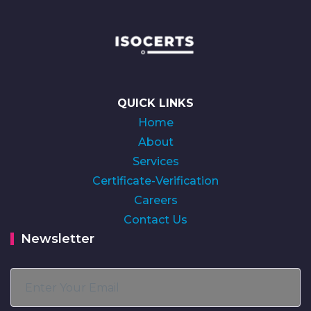
QUICK LINKS
Home
About
Services
Certificate-Verification
Careers
Contact Us
Newsletter