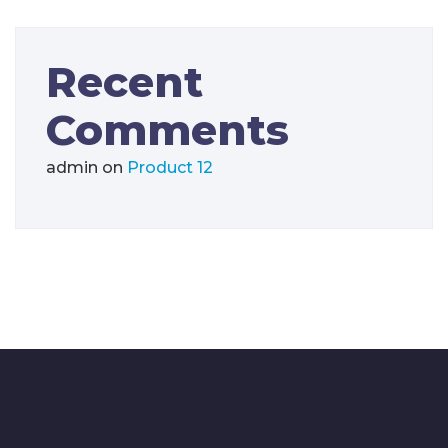
Recent
Comments
admin
on
Product 12