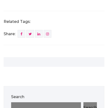
Related Tags:
Share:
Search
Search