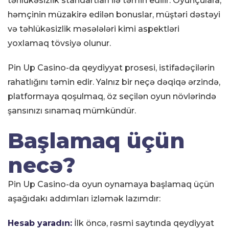
təhlükəsizlik standartları ilə təmin edilir. Oyunçulara,
həmçinin müzakirə edilən bonuslar, müştəri dəstəyi
və təhlükəsizlik məsələləri kimi aspektləri
yoxlamaq tövsiyə olunur.
Pin Up Casino-da qeydiyyat prosesi, istifadəçilərin
rahatlığını təmin edir. Yalnız bir neçə dəqiqə ərzində,
platformaya qoşulmaq, öz seçilən oyun növlərində
şansınızı sınamaq mümkündür.
Başlamaq üçün
necə?
Pin Up Casino-da oyun oynamaya başlamaq üçün
aşağıdakı addımları izləmək lazımdır:
Hesab yaradın:
İlk öncə, rəsmi saytında qeydiyyat