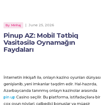
|
June 25, 2026
By
Minhaj
Pinup AZ: Mobil Tətbiq
Vasitəsilə Oynamağın
Faydaları
İnternetin inkişafı ilə, onlayn kazino oyunları dünyası
genişlənib, yeni imkanlar təqdim edir. Hal-hazırda,
Azərbaycanda tanınmış onlayn kazinolar arasında
pin up
Casino seçilir. Bu platforma, istifadəçilərə bir
çox oyun növləri, cəlbedici bonuslar və müasir