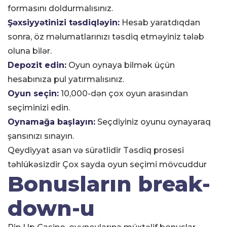
formasını doldurmalısınız.
Şəxsiyyətinizi təsdiqləyin:
Hesab yaratdıqdan
sonra, öz məlumatlarınızı təsdiq etməyiniz tələb
oluna bilər.
Depozit edin:
Oyun oynaya bilmək üçün
hesabınıza pul yatırmalısınız.
Oyun seçin:
10,000-dən çox oyun arasından
seçiminizi edin.
Oynamağa başlayın:
Seçdiyiniz oyunu oynayaraq
şansınızı sınayın.
Qeydiyyat asan və sürətlidir
Təsdiq prosesi
təhlükəsizdir
Çox sayda oyun seçimi mövcuddur
Bonusların break-
down-u