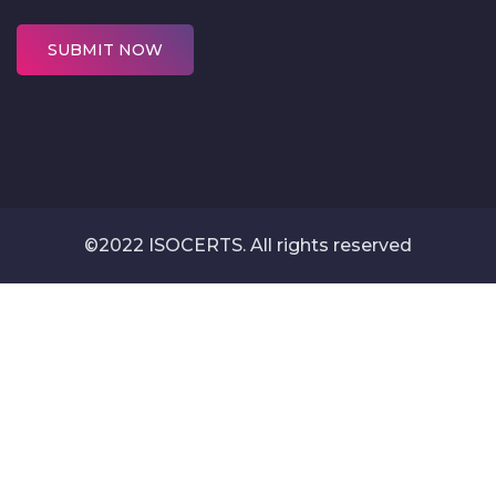
©2022 ISOCERTS. All rights reserved