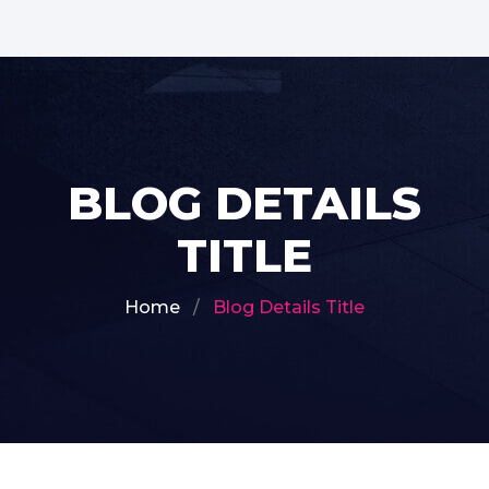
BLOG DETAILS
TITLE
Home
Blog Details Title