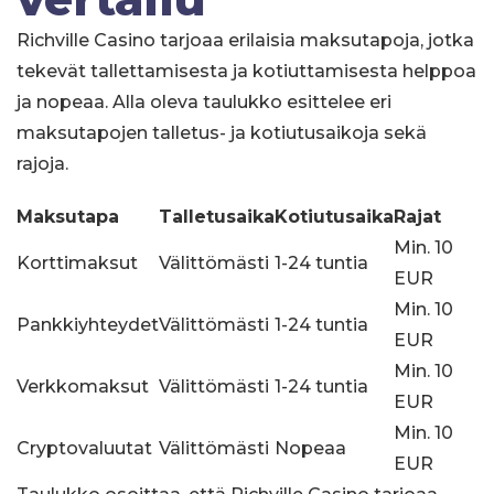
Richville Casino tarjoaa erilaisia maksutapoja, jotka
tekevät tallettamisesta ja kotiuttamisesta helppoa
ja nopeaa. Alla oleva taulukko esittelee eri
maksutapojen talletus- ja kotiutusaikoja sekä
rajoja.
Maksutapa
Talletusaika
Kotiutusaika
Rajat
Min. 10
Korttimaksut
Välittömästi
1-24 tuntia
EUR
Min. 10
Pankkiyhteydet
Välittömästi
1-24 tuntia
EUR
Min. 10
Verkkomaksut
Välittömästi
1-24 tuntia
EUR
Min. 10
Cryptovaluutat
Välittömästi
Nopeaa
EUR