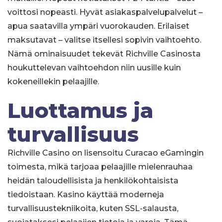
voittosi nopeasti.
Hyvät asiakaspalvelupalvelut –
apua saatavilla ympäri vuorokauden.
Erilaiset
maksutavat – valitse itsellesi sopivin vaihtoehto.
Nämä ominaisuudet tekevät Richville Casinosta
houkuttelevan vaihtoehdon niin uusille kuin
kokeneillekin pelaajille.
Luottamus ja
turvallisuus
Richville Casino on lisensoitu Curacao eGamingin
toimesta, mikä tarjoaa pelaajille mielenrauhaa
heidän taloudellisista ja henkilökohtaisista
tiedoistaan. Kasino käyttää moderneja
turvallisuustekniikoita, kuten SSL-salausta,