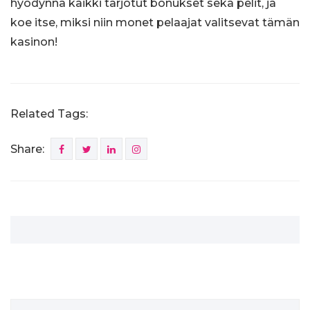
hyödynnä kaikki tarjotut bonukset sekä pelit, ja
koe itse, miksi niin monet pelaajat valitsevat tämän
kasinon!
Related Tags:
Share: