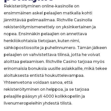
Rekisteröityminen online-kasinolle on
ensimmäinen askel pelaajien matkalla kohti
jännittävää pelimaailmaa. Richville Casinolla
rekisteröitymismenettely on yksinkertainen ja
nopea. Ensinnäkin pelaajien on annettava
henkilökohtaisia tietojaan, kuten nimi,
sähköpostiosoite ja puhelinnumero. Tämän jälkeen
pelaajien on vahvistettava tilinsä, jotta he voivat
aloittaa pelaamisen. Richville Casino tarjoaa myös
erinomaisia bonuksia uusille asiakkaille, mikä tekee
aloituksesta entistä houkuttelevampaa.
Yhteenvetona voidaan sanoa, että
rekisteröityminen on helppoa, ja se tarjoaa
pelaajille pääsyn yli 4000 kolikkopeliin ja
livenumeropeleihin yhdestä tilistä.