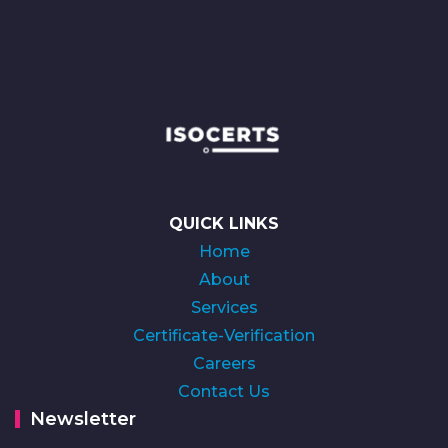
QUICK LINKS
Home
About
Services
Certificate-Verification
Careers
Contact Us
Newsletter