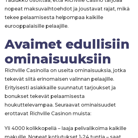
Taulukko osoittaa, että Richville Casino tarjoaa
nopeat maksuvaihtoehdot ja joustavat rajat, mikä
tekee pelaamisesta helpompaa kaikille
eurooppalaisille pelaajille.
Avaimet edullisiin
ominaisuuksiin
Richville Casinolla on useita ominaisuuksia, jotka
tekevät siitä erinomaisen valinnan pelaajille.
Erityisesti asiakkaille suunnatut tarjoukset ja
bonukset tekevät pelaamisesta
houkuttelevampaa. Seuraavat ominaisuudet
erottavat Richville Casinon muista:
Yli 4000 kolikkopeliä – laaja pelivalikoima kaikille
makuille.
Nopeat kotiutukset 1-24 tuntia – saat