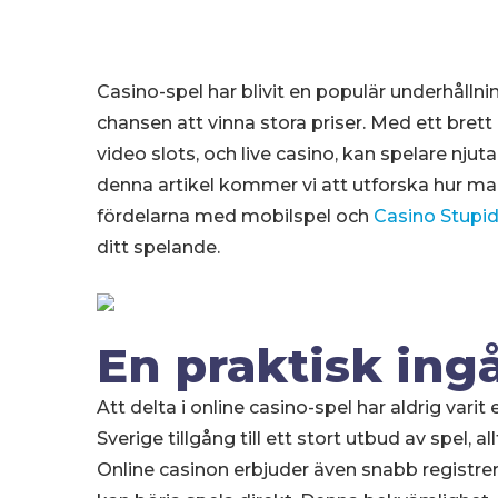
Casino-spel har blivit en populär underhålln
chansen att vinna stora priser. Med ett brett 
video slots, och live casino, kan spelare njut
denna artikel kommer vi att utforska hur m
fördelarna med mobilspel och
Casino Stupi
ditt spelande.
En praktisk ingå
Att delta i online casino-spel har aldrig vari
Sverige tillgång till ett stort utbud av spel, all
Online casinon erbjuder även snabb registreri