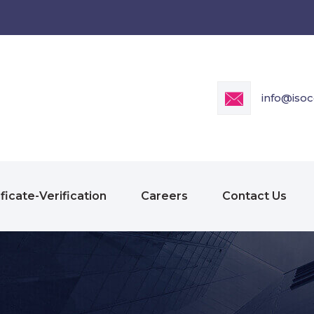
info@isoc
ficate-Verification
Careers
Contact Us