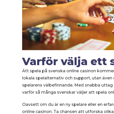
Varför välja ett
Att spela på svenska online casinon kommer me
lokala spelalternativ och support, utan även
spelarens välbefinnande. Med snabba uttag oc
varför så många svenskar väljer att spela onl
Oavsett om du är en ny spelare eller en erfare
online casinon. Ta chansen att utforska ol