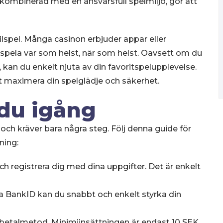
 kombinerad med en ansvarsfull spelmiljö, gör att
spel. Många casinon erbjuder appar eller
 spela var som helst, när som helst. Oavsett om du
, kan du enkelt njuta av din favoritspelupplevelse.
att maximera din spelglädje och säkerhet.
du igång
 och kräver bara några steg. Följ denna guide för
ning:
 registrera dig med dina uppgifter. Det är enkelt
BankID kan du snabbt och enkelt styrka din
 betalmetod. Minimiinsättningen är endast 10 SEK,