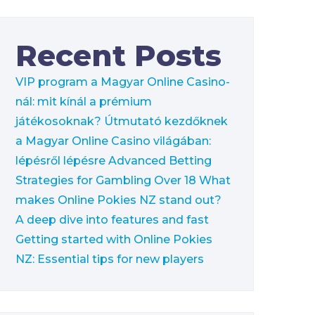
Recent Posts
VIP program a Magyar Online Casino-
nál: mit kínál a prémium
játékosoknak?
Útmutató kezdőknek
a Magyar Online Casino világában:
lépésről lépésre
Advanced Betting
Strategies for Gambling Over 18
What
makes Online Pokies NZ stand out?
A deep dive into features and fast
Getting started with Online Pokies
NZ: Essential tips for new players