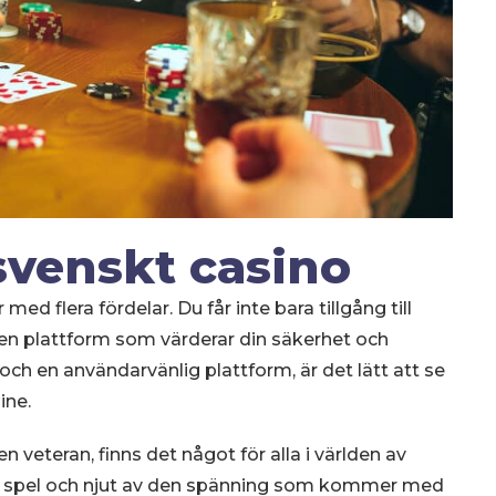
 svenskt casino
d flera fördelar. Du får inte bara tillgång till
 en plattform som värderar din säkerhet och
h en användarvänlig plattform, är det lätt att se
ine.
n veteran, finns det något för alla i världen av
ika spel och njut av den spänning som kommer med